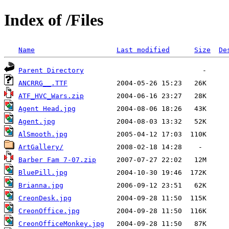
Index of /Files
Name
Last modified
Size
De
Parent Directory
ANCRRG__.TTF
ATF_HVC_Wars.zip
Agent Head.jpg
Agent.jpg
AlSmooth.jpg
ArtGallery/
Barber Fam 7-07.zip
BluePill.jpg
Brianna.jpg
CreonDesk.jpg
CreonOffice.jpg
CreonOfficeMonkey.jpg