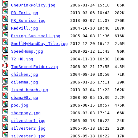
OneDrinkPolicy.jpg
PR-Fort.jpg
PR_Sunrise.jpg
RedPill.jpg
Rising Sun small.jpg
SmellMyHandDay_Tile.jpg
SpeedHump.jpg
T2 HO.jpg
TopSecretFolder.zip
chicken.jpg
dilemma.jpg
fixed_beach.jpg
obama08.jpg
poo.jpg
sheepboy.jpg
silvester1.jpg
silvester2.jpg
silvester3.jpg