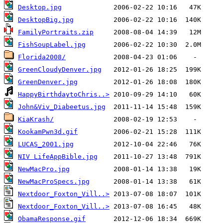
Desktop.jpg
DesktopBig.jpg
FamilyPortraits.zip
FishSoupLabel.jpg
Florida2008/
GreenCloudyDenver.jpg
GreenDenver.jpg
HappyBirthdaytoChris..>
John&Viv_Diabeetus.jpg
KiaKrash/
KookamPwn3d.gif
LUCAS_2001.jpg
NIV LifeAppBible.jpg
NewMacPro.jpg
NewMacProSpecs.jpg
Nextdoor_Foxton_Vill..>
Nextdoor_Foxton_Vill..>
ObamaResponse.gif