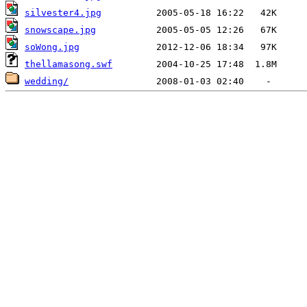
silvester4.jpg
snowscape.jpg
soWong.jpg
thellamasong.swf
wedding/